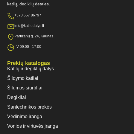
katilų, degiklių detales.
+370 657 86797
info@katiludalys.lt
Partizanų g. 24, Kaunas
I-V 09:00 - 17:00
Prekių katalogas
Katilų ir degiklių dalys
Šildymo katilai
Šilumos siurbliai
Degikliai
Santechnikos prekės
Vėdinimo įranga
Vonios ir virtuvės įranga