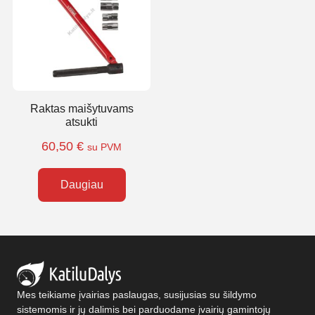
Raktas maišytuvams
atsukti
60,50
€
su PVM
Daugiau
Mes teikiame įvairias paslaugas, susijusias su šildymo
sistemomis ir jų dalimis bei parduodame įvairių gamintojų