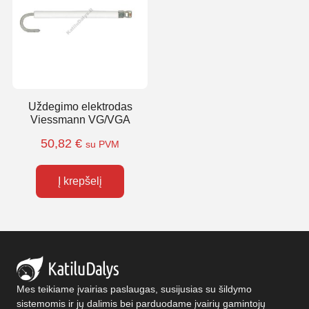
Uždegimo elektrodas
Viessmann VG/VGA
50,82
€
su PVM
Į krepšelį
Mes teikiame įvairias paslaugas, susijusias su šildymo
sistemomis ir jų dalimis bei parduodame įvairių gamintojų