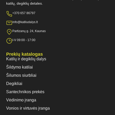
katilų, degiklių detales.
+370 657 86797
info@katiludalys.lt
Partizanų g. 24, Kaunas
I-V 09:00 - 17:00
Prekių katalogas
Katilų ir degiklių dalys
Šildymo katilai
Šilumos siurbliai
Degikliai
Santechnikos prekės
Vėdinimo įranga
Vonios ir virtuvės įranga