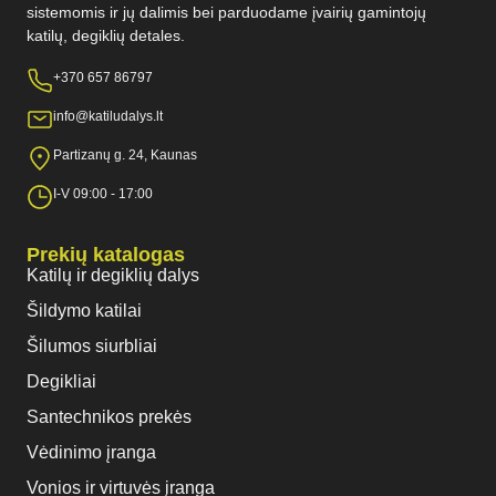
sistemomis ir jų dalimis bei parduodame įvairių gamintojų
katilų, degiklių detales.
+370 657 86797
info@katiludalys.lt
Partizanų g. 24, Kaunas
I-V 09:00 - 17:00
Prekių katalogas
Katilų ir degiklių dalys
Šildymo katilai
Šilumos siurbliai
Degikliai
Santechnikos prekės
Vėdinimo įranga
Vonios ir virtuvės įranga