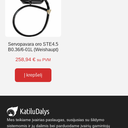
Servopavara oro STE4.5
B0.36/6-01L (Weishaupt)
258,94
€
su PVM
Į krepšelį
Mes teikiame įvairias paslaugas, susijusias su šildymo
sistemomis ir jų dalimis bei parduodame įvairių gamintojų