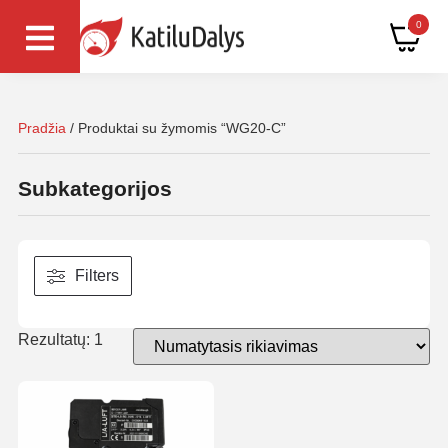
0
Pradžia
/ Produktai su žymomis “WG20-C”
Subkategorijos
Filters
Rezultatų: 1