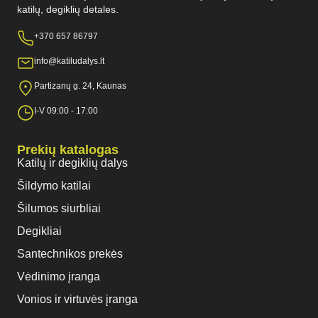
katilų, degiklių detales.
+370 657 86797
info@katiludalys.lt
Partizanų g. 24, Kaunas
I-V 09:00 - 17:00
Prekių katalogas
Katilų ir degiklių dalys
Šildymo katilai
Šilumos siurbliai
Degikliai
Santechnikos prekės
Vėdinimo įranga
Vonios ir virtuvės įranga