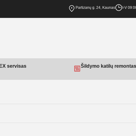
Partizanų g. 24, Kaunas
I-V 09:0
X servisas
Šildymo katilų remonta