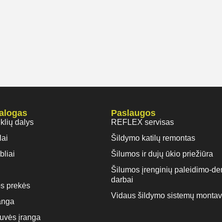
talogas
Paslaugos
iklių dalys
REFLEX servisas
lai
Šildymo katilų remontas
bliai
Šilumos ir dujų ūkio priežiūra
Šilumos įrenginių paleidimo-de
darbai
s prekės
Vidaus šildymo sistemų monta
anga
rtuvės įranga