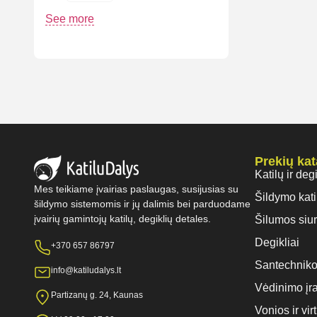
See more
Prekių ka
Katilų ir deg
Mes teikiame įvairias paslaugas, susijusias su
Šildymo kati
šildymo sistemomis ir jų dalimis bei parduodame
įvairių gamintojų katilų, degiklių detales.
Šilumos siur
Degikliai
+370 657 86797
Santechniko
info@katiludalys.lt
Vėdinimo įr
Partizanų g. 24, Kaunas
Vonios ir vi