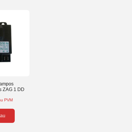
tampos
us ZAG 1 DD
su PVM
iau