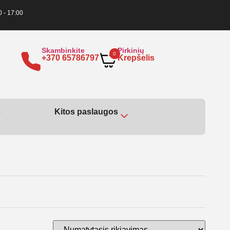
0 - 17:00
Skambinkite
Pirkinių
0
+370 65786797
Krepšelis
s
Kitos paslaugos