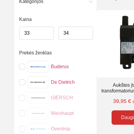
Kategorijos
Kaina
Prekės ženklas
Buderus
De Dietrich
Aukštos į
transformatori
GIERSCH
39,95
€
Weishaupt
Daug
Oventrop