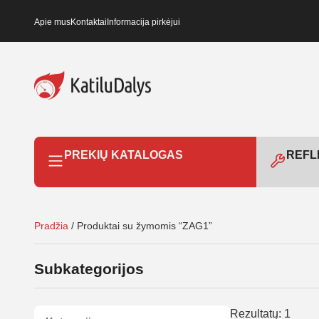
Apie mus
Kontaktai
Informacija pirkėjui
PREKIŲ KATALOGAS
REFLE
Pradžia
/ Produktai su žymomis “ZAG1”
Subkategorijos
Rezultatų: 1