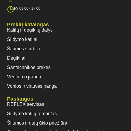
I-V 09:00 - 17:00
Prekių katalogas
Katilų ir degiklių dalys
Šildymo katilai
Šilumos siurbliai
Degikliai
Santechnikos prekės
Vėdinimo įranga
Vonios ir virtuvės įranga
Paslaugos
REFLEX servisas
Šildymo katilų remontas
Šilumos ir dujų ūkio priežiūra