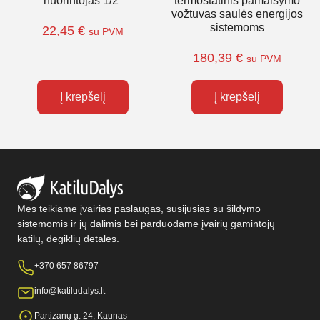
nuorintojas 1/2″
termostatinis pamaišymo
vožtuvas saulės energijos
sistemoms
22,45
€
su PVM
180,39
€
su PVM
Į krepšelį
Į krepšelį
Mes teikiame įvairias paslaugas, susijusias su šildymo
sistemomis ir jų dalimis bei parduodame įvairių gamintojų
katilų, degiklių detales.
+370 657 86797
info@katiludalys.lt
Partizanų g. 24, Kaunas