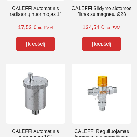
CALEFFI Automatinis
CALEFFI Šildymo sistemos
radiatorių nuorintojas 1″
filtras su magnetu Ø28
17,52
€
134,54
€
su PVM
su PVM
Į krepšelį
Į krepšelį
CALEFFI Automatinis
CALEFFI Reguliuojamas