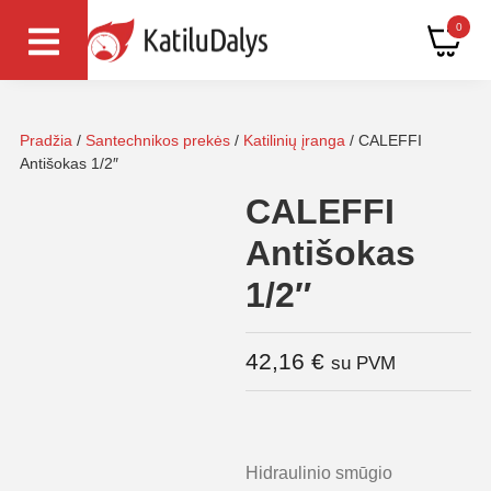
0
Pradžia
/
Santechnikos prekės
/
Katilinių įranga
/ CALEFFI
Antišokas 1/2″
CALEFFI
Antišokas
1/2″
42,16
€
su PVM
Hidraulinio smūgio