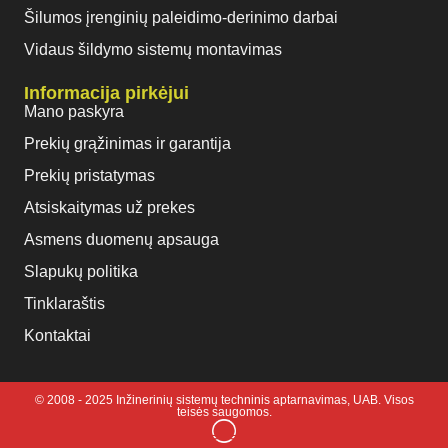
Šilumos įrenginių paleidimo-derinimo darbai
Vidaus šildymo sistemų montavimas
Informacija pirkėjui
Mano paskyra
Prekių grąžinimas ir garantija
Prekių pristatymas
Atsiskaitymas už prekes
Asmens duomenų apsauga
Slapukų politika
Tinklaraštis
Kontaktai
© 2008 - 2025 Inžinerinių sistemų techninis aptarnavimas, UAB. Visos
teisės saugomos.