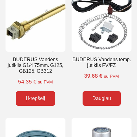
BUDERUS Vandens
BUDERUS Vandens temp.
jutiklis G1/4 75mm. G125,
jutiklis FV/FZ
GB125, GB312
39,68
€
su PVM
54,35
€
su PVM
Į krepšelį
Daugiau