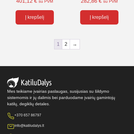
401,12
€
282,86
€
su PVM
su PVM
Į krepšelį
Į krepšelį
1
2
→
Mes teikiame įvairias paslaugas, susijusias su šildymo
sistemomis ir jų dalimis bei parduodame įvairių gamintojų
katilų, degiklių detales.
+370 657 86797
info@katiludalys.lt