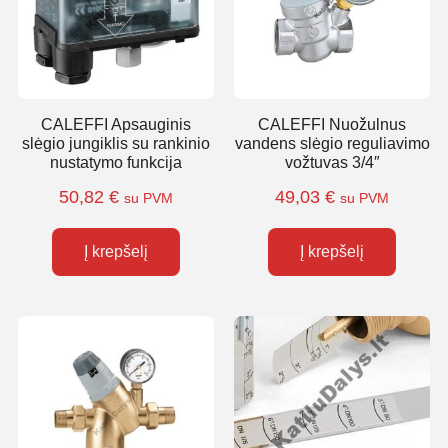
CALEFFI Apsauginis
CALEFFI Nuožulnus
slėgio jungiklis su rankinio
vandens slėgio reguliavimo
nustatymo funkcija
vožtuvas 3/4″
50,82
€
49,03
€
su PVM
su PVM
Į krepšelį
Į krepšelį