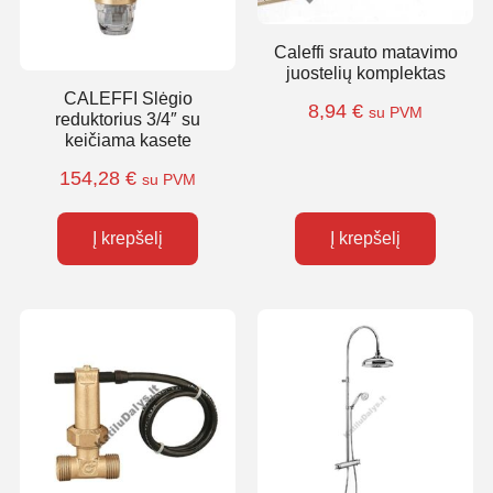
Caleffi srauto matavimo
juostelių komplektas
CALEFFI Slėgio
8,94
€
su PVM
reduktorius 3/4″ su
keičiama kasete
154,28
€
su PVM
Į krepšelį
Į krepšelį