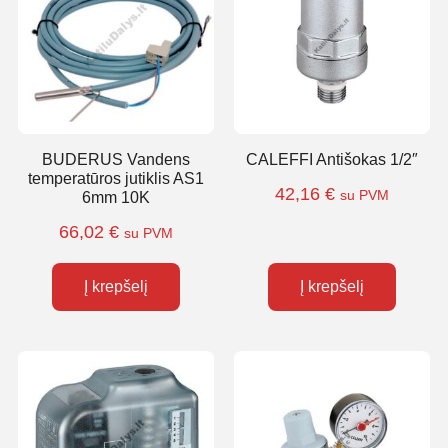
BUDERUS Vandens
CALEFFI Antišokas 1/2″
temperatūros jutiklis AS1
42,16
€
su PVM
6mm 10K
66,02
€
su PVM
Į krepšelį
Į krepšelį