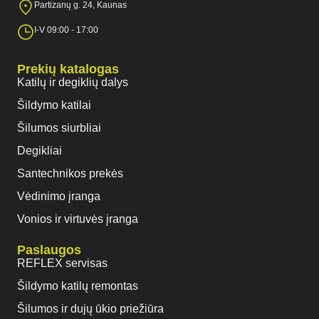
Partizanų g. 24, Kaunas
I-V 09:00 - 17:00
Prekių katalogas
Katilų ir degiklių dalys
Šildymo katilai
Šilumos siurbliai
Degikliai
Santechnikos prekės
Vėdinimo įranga
Vonios ir virtuvės įranga
Paslaugos
REFLEX servisas
Šildymo katilų remontas
Šilumos ir dujų ūkio priežiūra