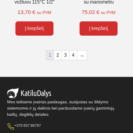
vožtuvu 115°C 1/2″
su manometru
13,70
€
75,02
€
su PVM
su PVM
Į krepšelį
Į krepšelį
1
2
3
4
→
Mes teikiame įvairias paslaugas, susijusias su šildymo
sistemomis ir jų dalimis bei parduodame įvairių gamintojų
katilų, degiklių detales.
+370 657 86797