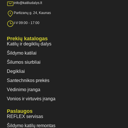
info@katiludalys.lt
Partizanų g. 24, Kaunas
I-V 09:00 - 17:00
Prekių katalogas
Katilų ir degiklių dalys
Šildymo katilai
Šilumos siurbliai
Degikliai
Santechnikos prekės
Vėdinimo įranga
Vonios ir virtuvės įranga
Paslaugos
REFLEX servisas
Šildymo katilų remontas