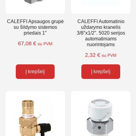
CALEFFI Apsaugos grupė
CALEFFI Automatinio
su šildymo sistemos
uždarymo kranelis
priedais 1″
3/8″x1/2″. 5020 serijos
automatiniams
67,08
€
su PVM
nuorintojams
2,32
€
su PVM
Į krepšelį
Į krepšelį