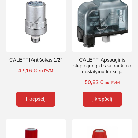
CALEFFI Antišokas 1/2″
CALEFFI Apsauginis
slėgio jungiklis su rankinio
42,16
€
su PVM
nustatymo funkcija
50,82
€
su PVM
Į krepšelį
Į krepšelį