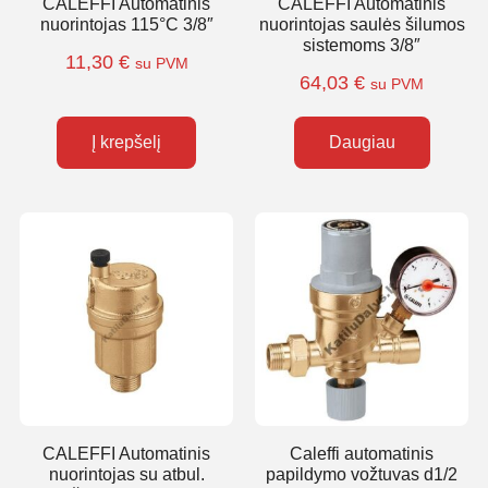
CALEFFI Automatinis
CALEFFI Automatinis
nuorintojas 115°C 3/8″
nuorintojas saulės šilumos
sistemoms 3/8″
11,30
€
su PVM
64,03
€
su PVM
Į krepšelį
Daugiau
CALEFFI Automatinis
Caleffi automatinis
nuorintojas su atbul.
papildymo vožtuvas d1/2