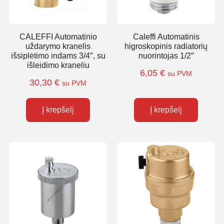
CALEFFI Automatinio
Caleffi Automatinis
uždarymo kranelis
higroskopinis radiatorių
išsiplėtimo indams 3/4″, su
nuorintojas 1/2″
išleidimo kraneliu
6,05
€
su PVM
30,30
€
su PVM
Į krepšelį
Į krepšelį