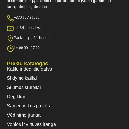
sistemomis ir jų dalimis bei parduodame įvairių gamintojų
katilų, degiklių detales.
+370 657 86797
info@katiludalys.lt
Partizanų g. 24, Kaunas
I-V 09:00 - 17:00
Prekių katalogas
Katilų ir degiklių dalys
Šildymo katilai
Šilumos siurbliai
Degikliai
Santechnikos prekės
Vėdinimo įranga
Vonios ir virtuvės įranga