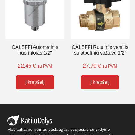
CALEFFI Automatinis
CALEFFI Rutulinis ventilis
nuorintojas 1/2″
su atbuliniu vožtuvu 1/2″
22,45
€
27,70
€
su PVM
su PVM
Į krepšelį
Į krepšelį
Mes teikiame įvairias paslaugas, susijusias su šildymo