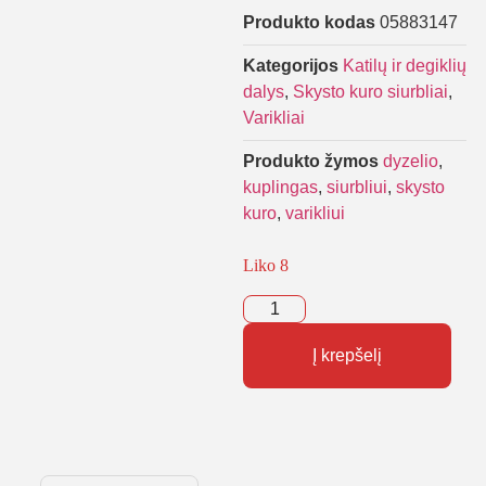
Produkto kodas
05883147
Kategorijos
Katilų ir degiklių
dalys
,
Skysto kuro siurbliai
,
Varikliai
Produkto žymos
dyzelio
,
kuplingas
,
siurbliui
,
skysto
kuro
,
varikliui
Liko 8
Į krepšelį