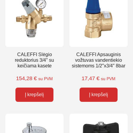
CALEFFI Slėgio
CALEFFI Apsauginis
reduktorius 3/4″ su
vožtuvas vandentiekio
keičiama kasete
sistemoms 1/2″x3/4″ 8bar
154,28
€
17,47
€
su PVM
su PVM
Į krepšelį
Į krepšelį