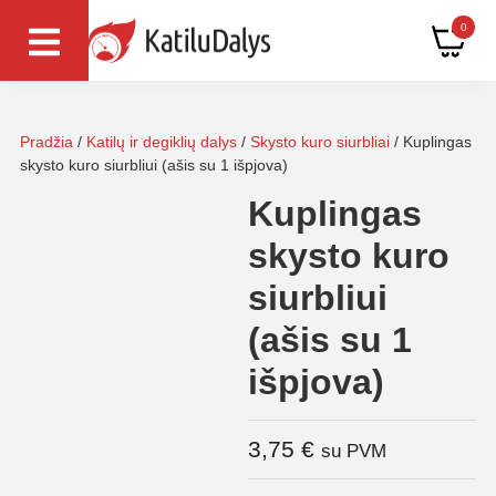
0
Pradžia
/
Katilų ir degiklių dalys
/
Skysto kuro siurbliai
/ Kuplingas
skysto kuro siurbliui (ašis su 1 išpjova)
Kuplingas
skysto kuro
siurbliui
(ašis su 1
išpjova)
3,75
€
su PVM