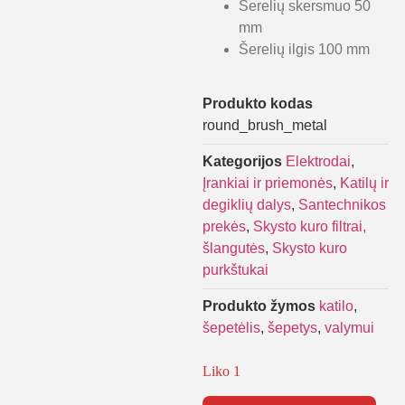
Šerelių skersmuo 50
mm
Šerelių ilgis 100 mm
Produkto kodas
round_brush_metal
Kategorijos
Elektrodai
,
Įrankiai ir priemonės
,
Katilų ir
degiklių dalys
,
Santechnikos
prekės
,
Skysto kuro filtrai,
šlangutės
,
Skysto kuro
purkštukai
Produkto žymos
katilo
,
šepetėlis
,
šepetys
,
valymui
Liko 1