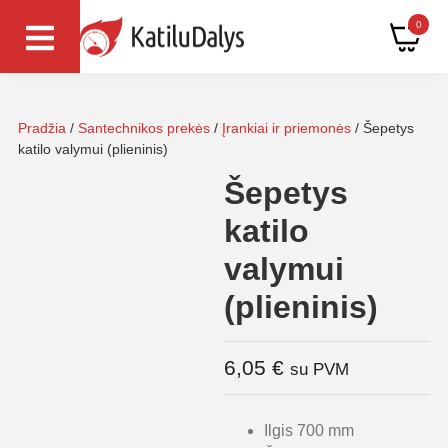
0
Pradžia
/
Santechnikos prekės
/
Įrankiai ir priemonės
/ Šepetys
katilo valymui (plieninis)
Šepetys
katilo
valymui
(plieninis)
6,05
€
su PVM
Ilgis 700 mm