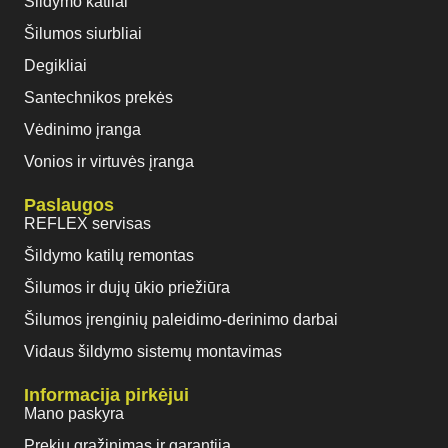
Šildymo katilai
Šilumos siurbliai
Degikliai
Santechnikos prekės
Vėdinimo įranga
Vonios ir virtuvės įranga
Paslaugos
REFLEX servisas
Šildymo katilų remontas
Šilumos ir dujų ūkio priežiūra
Šilumos įrenginių paleidimo-derinimo darbai
Vidaus šildymo sistemų montavimas
Informacija pirkėjui
Mano paskyra
Prekių grąžinimas ir garantija