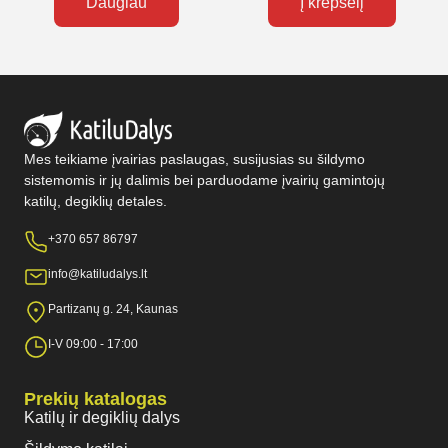
Daugiau
Į krepšelį
Mes teikiame įvairias paslaugas, susijusias su šildymo
sistemomis ir jų dalimis bei parduodame įvairių gamintojų
katilų, degiklių detales.
+370 657 86797
info@katiludalys.lt
Partizanų g. 24, Kaunas
I-V 09:00 - 17:00
Prekių katalogas
Katilų ir degiklių dalys