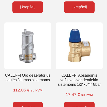
Į krepšelį
Į krepšelį
CALEFFI Oro deaeratorius
CALEFFI Apsauginis
saulės šilumos sistemoms
vožtuvas vandentiekio
sistemoms 1/2″x3/4″ 8bar
112,05
€
su PVM
17,47
€
su PVM