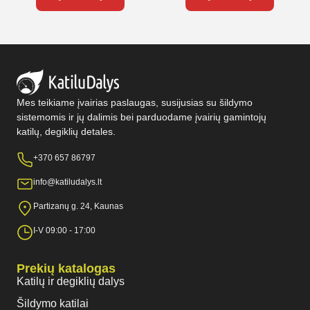
Mes teikiame įvairias paslaugas, susijusias su šildymo
sistemomis ir jų dalimis bei parduodame įvairių gamintojų
katilų, degiklių detales.
+370 657 86797
info@katiludalys.lt
Partizanų g. 24, Kaunas
I-V 09:00 - 17:00
Prekių katalogas
Katilų ir degiklių dalys
Šildymo katilai