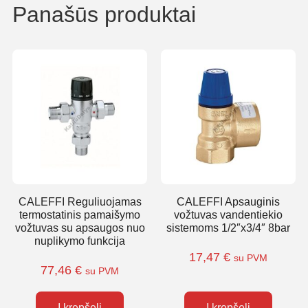
Panašūs produktai
CALEFFI Reguliuojamas
CALEFFI Apsauginis
termostatinis pamaišymo
vožtuvas vandentiekio
vožtuvas su apsaugos nuo
sistemoms 1/2″x3/4″ 8bar
nuplikymo funkcija
17,47
€
su PVM
77,46
€
su PVM
Į krepšelį
Į krepšelį