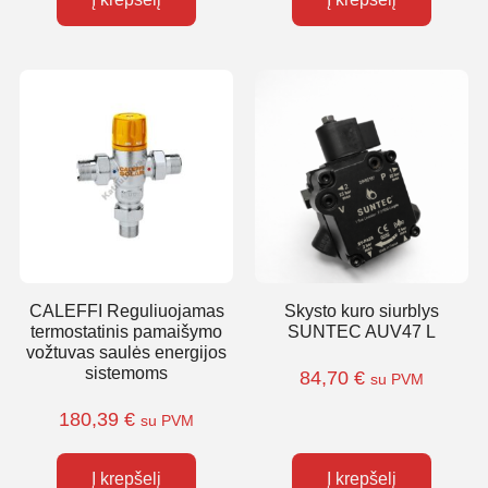
CALEFFI Reguliuojamas
Skysto kuro siurblys
termostatinis pamaišymo
SUNTEC AUV47 L
vožtuvas saulės energijos
sistemoms
84,70
€
su PVM
180,39
€
su PVM
Į krepšelį
Į krepšelį