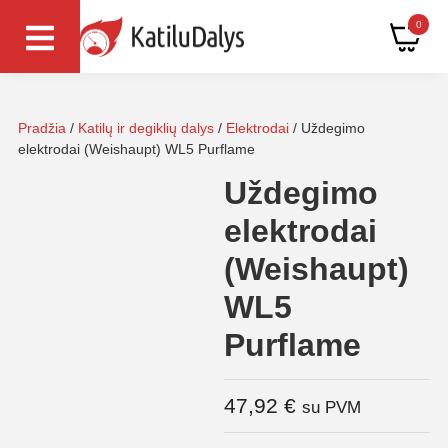
0
Pradžia
/
Katilų ir degiklių dalys
/
Elektrodai
/ Uždegimo
elektrodai (Weishaupt) WL5 Purflame
Uždegimo
elektrodai
(Weishaupt)
WL5
Purflame
47,92
€
su PVM