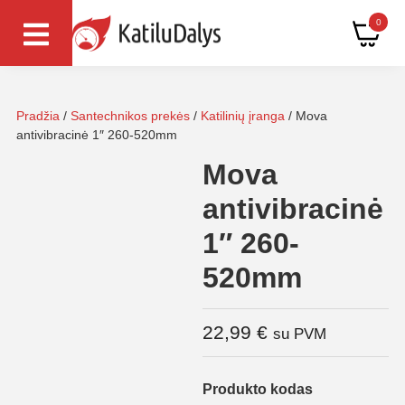
0
Pradžia
/
Santechnikos prekės
/
Katilinių įranga
/ Mova
antivibracinė 1″ 260-520mm
Mova
antivibracinė
1″ 260-
520mm
22,99
€
su PVM
Produkto kodas