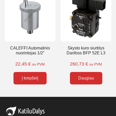
CALEFFI Automatinis
Skysto kuro siurblys
nuorintojas 1/2″
Danfoss BFP 52E L3
22,45
€
260,73
€
su PVM
su PVM
Į krepšelį
Daugiau