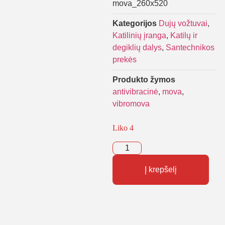
mova_260x520
Kategorijos
Dujų vožtuvai
,
Katilinių įranga
,
Katilų ir
degiklių dalys
,
Santechnikos
prekės
Produkto žymos
antivibracinė
,
mova
,
vibromova
Liko 4
Į krepšelį