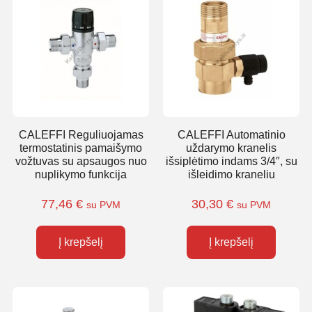
CALEFFI Reguliuojamas
CALEFFI Automatinio
termostatinis pamaišymo
uždarymo kranelis
vožtuvas su apsaugos nuo
išsiplėtimo indams 3/4″, su
nuplikymo funkcija
išleidimo kraneliu
77,46
€
30,30
€
su PVM
su PVM
Į krepšelį
Į krepšelį