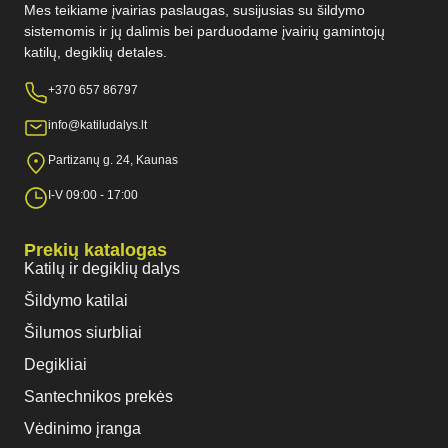
Mes teikiame įvairias paslaugas, susijusias su šildymo
sistemomis ir jų dalimis bei parduodame įvairių gamintojų
katilų, degiklių detales.
+370 657 86797
info@katiludalys.lt
Partizanų g. 24, Kaunas
I-V 09:00 - 17:00
Prekių katalogas
Katilų ir degiklių dalys
Šildymo katilai
Šilumos siurbliai
Degikliai
Santechnikos prekės
Vėdinimo įranga