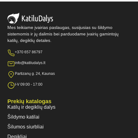
Mes teikiame įvairias paslaugas, susijusias su šildymo
sistemomis ir jų dalimis bei parduodame įvairių gamintojų
katilų, degiklių detales.
+370 657 86797
info@katiludalys.lt
Partizanų g. 24, Kaunas
I-V 09:00 - 17:00
Prekių katalogas
Katilų ir degiklių dalys
Šildymo katilai
Šilumos siurbliai
Degikliai