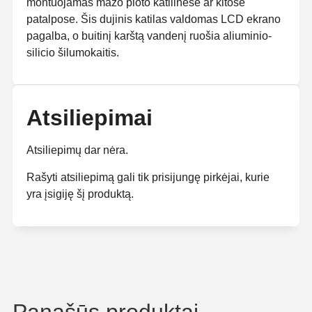
montuojamas mažo ploto katilinėse ar kitose
patalpose. Šis dujinis katilas valdomas LCD ekrano
pagalba, o buitinį karštą vandenį ruošia aliuminio-
silicio šilumokaitis.
Atsiliepimai
Atsiliepimų dar nėra.
Rašyti atsiliepimą gali tik prisijungę pirkėjai, kurie
yra įsigiję šį produktą.
Panašūs produktai