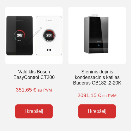
Valdiklis Bosch
Sieninis dujinis
EasyControl CT200
kondensacinis katilas
Buderus GB182i.2-20K
351,65
€
su PVM
2091,15
€
su PVM
Į krepšelį
Į krepšelį