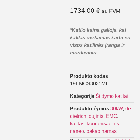
1734,00
€
su PVM
*Katilo kaina galioja, kai
katilas perkamas kartu su
visos katilinės įranga ir
montavimu.
Produkto kodas
19EMCS3035MI
Kategorija
Šildymo katilai
Produkto žymos
30kW
,
de
dietrich
,
dujinis
,
EMC
,
katilas
,
kondensacinis
,
naneo
,
pakabinamas