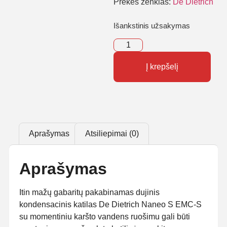
Prekės ženklas:
De Dietrich
Išankstinis užsakymas
Į krepšelį
Aprašymas
Atsiliepimai (0)
Aprašymas
Itin mažų gabaritų pakabinamas dujinis
kondensacinis katilas De Dietrich Naneo S EMC-S
su momentiniu karšto vandens ruošimu gali būti