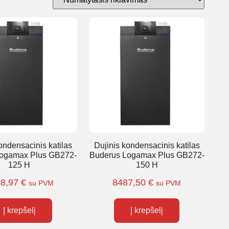
ondensacinis katilas
Dujinis kondensacinis katilas
Logamax Plus GB272-
Buderus Logamax Plus GB272-
125 H
150 H
88,97
€
8487,50
€
su PVM
su PVM
Į krepšelį
Į krepšelį