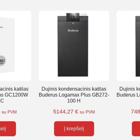
cinis katilas
Dujinis kondensacinis katilas
Dujinis k
ns GC1200W
Buderus Logamax Plus GB272-
Buderus 
2C
100 H
€
5144,27
€
74
su PVM
su PVM
šelį
Į krepšelį