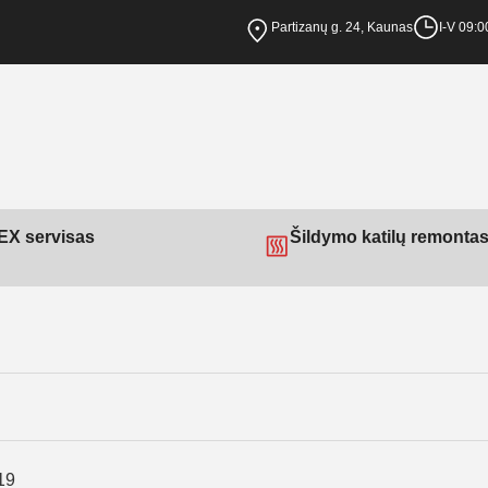
Partizanų g. 24, Kaunas
I-V 09:0
X servisas
Šildymo katilų remonta
19