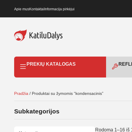
Apie mus
Kontaktai
Informacija pirkėjui
PREKIŲ KATALOGAS
REFLE
Pradžia
/ Produktai su žymomis “kondensacinis”
Subkategorijos
Rodoma 1–16 iš 