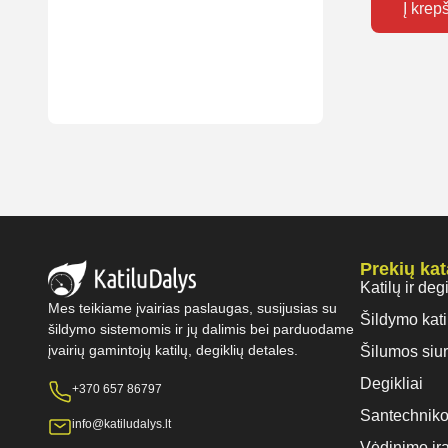
Į krep
Prekių ka
Katilų ir deg
Mes teikiame įvairias paslaugas, susijusias su
Šildymo kati
šildymo sistemomis ir jų dalimis bei parduodame
įvairių gamintojų katilų, degiklių detales.
Šilumos siur
Degikliai
+370 657 86797
Santechniko
info@katiludalys.lt
Vėdinimo įr