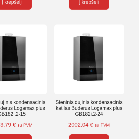
Į krepšelį
Į krepšelį
dujinis kondensacinis
Sieninis dujinis kondensacinis
uderus Logamax plus
katilas Buderus Logamax plus
GB182i.2-15
GB182i.2-24
53,79
€
2002,04
€
su PVM
su PVM