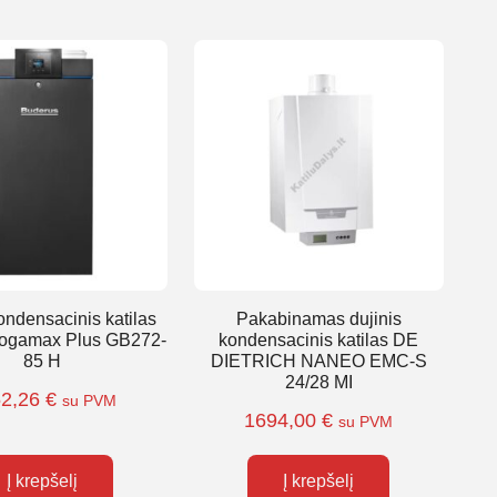
ondensacinis katilas
Pakabinamas dujinis
Logamax Plus GB272-
kondensacinis katilas DE
85 H
DIETRICH NANEO EMC-S
24/28 MI
52,26
€
su PVM
1694,00
€
su PVM
Į krepšelį
Į krepšelį