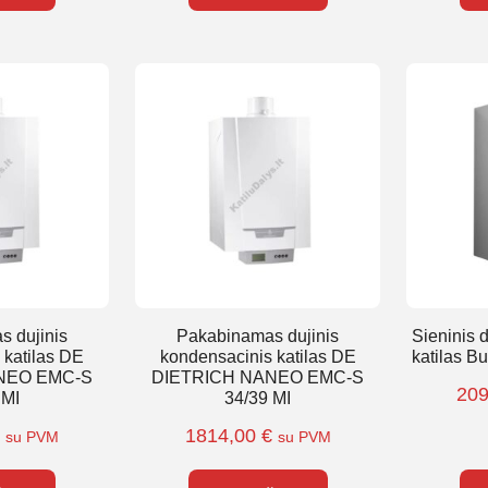
 dujinis
Pakabinamas dujinis
Sieninis 
 katilas DE
kondensacinis katilas DE
katilas B
NEO EMC-S
DIETRICH NANEO EMC-S
20
 MI
34/39 MI
€
1814,00
€
su PVM
su PVM