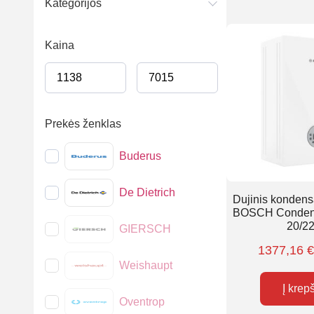
Kategorijos
Kaina
Prekės ženklas
Buderus
De Dietrich
Dujinis kondensa
BOSCH Conde
20/2
GIERSCH
1377,16
Weishaupt
Į krep
Oventrop