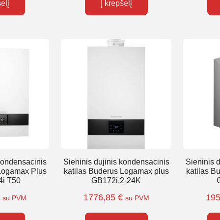
šelį
Į krepšelį
 kondensacinis
Sieninis dujinis kondensacinis
Sieninis 
 Logamax Plus
katilas Buderus Logamax plus
katilas B
i T50
GB172i.2-24K
€
1776,85
€
19
su PVM
su PVM