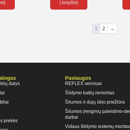
šelį
Į krepšelį
1
2
→
talogas
Paslaugos
iklių dalys
REFLEX servisas
lai
Šildymo katilų remontas
bliai
Šilumos ir dujų ūkio priežiūra
Šilumos įrenginių paleidimo-de
darbai
s prekės
Vidaus šildymo sistemų monta
anga