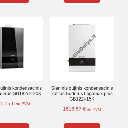
dujinis kondensacinis
Sieninis dujinis kondensacinis
uderus GB182i.2-20K
katilas Buderus Logamax plus
GB122i-15K
91,15
€
su PVM
1618,57
€
su PVM