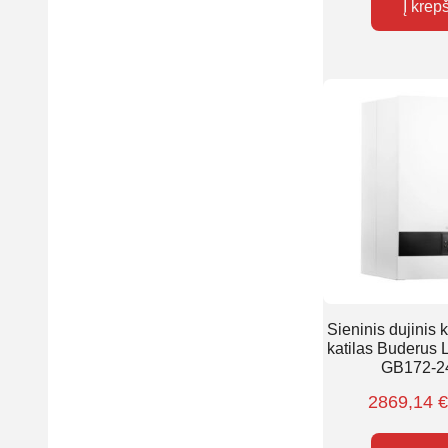
Į krep
Sieninis dujinis
katilas Buderus
GB172-24
2869,14