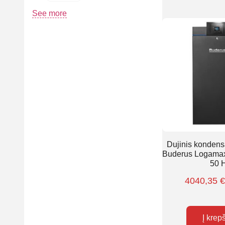
See more
Dujinis kondensa
Buderus Logamax
50 
4040,35
Į krep