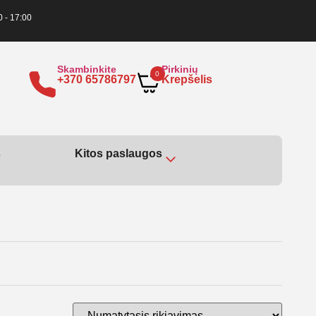
0 - 17:00
Skambinkite
Pirkinių
0
+370 65786797
Krepšelis
s
Kitos paslaugos