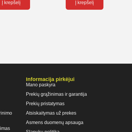
Į krepšelį
Į krepšelį
Informacija pirkėjui
Mano paskyra
Prekių grąžinimas ir garantija
Prekių pristatymas
rinimo
Atsiskaitymas už prekes
Asmens duomenų apsauga
vimas
Slapukų politika