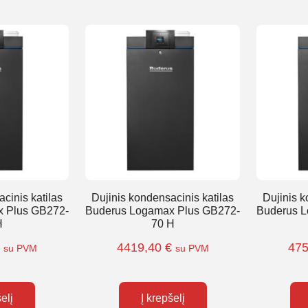
cinis katilas
Dujinis kondensacinis katilas
Dujinis k
 Plus GB272-
Buderus Logamax Plus GB272-
Buderus 
H
70 H
€
4419,40
€
47
su PVM
su PVM
šelį
Į krepšelį