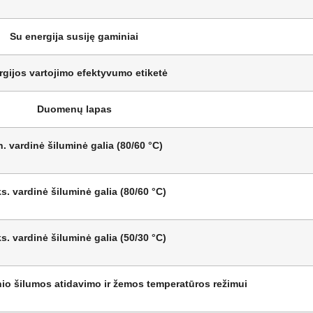
Su energija susiję gaminiai
rgijos vartojimo efektyvumo etiketė
Duomenų lapas
. vardinė šiluminė galia (80/60 °C)
s. vardinė šiluminė galia (80/60 °C)
s. vardinė šiluminė galia (50/30 °C)
nio šilumos atidavimo ir žemos temperatūros režimui