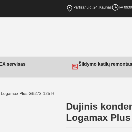
Partizanų g. 24, Kaunas
I-V 09:0
X servisas
Šildymo katilų remonta
rus Logamax Plus GB272-125 H
Dujinis konde
Logamax Plus