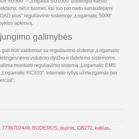
alux SU300“ – „Logalux SU1000“ padengia karšto
ektams, net ir tuomet, kai tuo pat metu sunaudojami
„LOAD plus“ reguliavimo sistemoje „Logamatic 5000“
lpyklos apkrovą.
ujungimo galimybės
s gali būti valdomas su reguliavimo sistema „Logamatic
ėtingesnėms vidutinio dydžio ir didelėms sistemoms.
 galima montuoti reguliavimo sistemą „Logamatic EMS
ą „Logamatic RC310“. Interneto ryšys užmezgamas per
rcial“.
,
7736702449
,
BUDERUS
,
dujinis
,
GB272
,
katilas
,