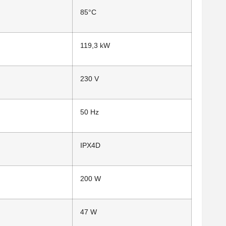
85°C
119,3 kW
230 V
50 Hz
IPX4D
200 W
47 W