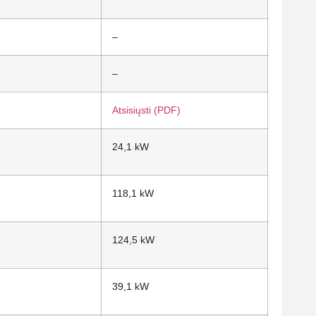
–
–
Atsisiųsti (PDF)
24,1 kW
118,1 kW
124,5 kW
39,1 kW