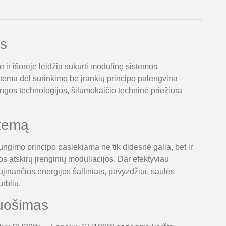
s
 ir išorėje leidžia sukurti modulinę sistemos
tema dėl surinkimo be įrankių principo palengvina
gos technologijos, šilumokaičio techninė priežiūra
stemą
gimo principo pasiekiama ne tik didesnė galia, bet ir
s atskirų įrenginių moduliacijos. Dar efektyviau
jinančios energijos šaltiniais, pavyzdžiui, saulės
urbliu.
uošimas