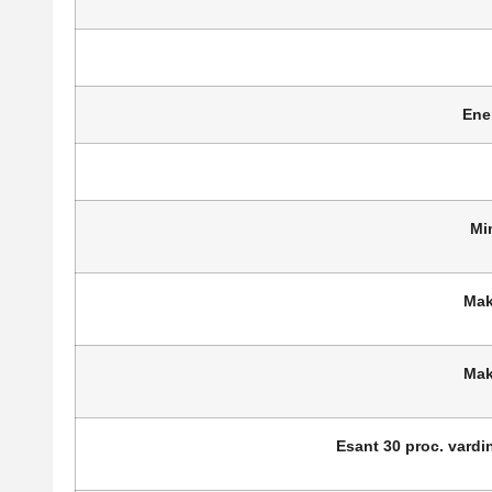
Ene
Min
Mak
Mak
Esant 30 proc. vardi