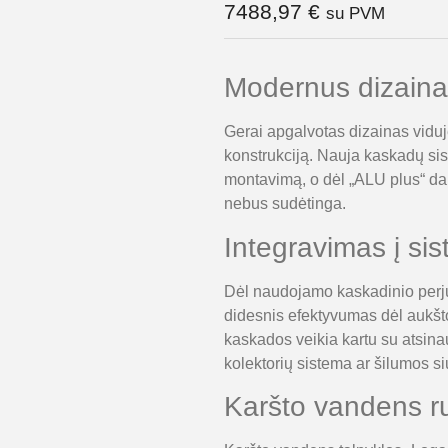
7488,97
€
su PVM
Modernus dizaina
Gerai apgalvotas dizainas viduje
konstrukciją. Nauja kaskadų sis
montavimą, o dėl „ALU plus“ dan
nebus sudėtinga.
Integravimas į si
Dėl naudojamo kaskadinio perjun
didesnis efektyvumas dėl aukšto
kaskados veikia kartu su atsinau
kolektorių sistema ar šilumos si
Karšto vandens r