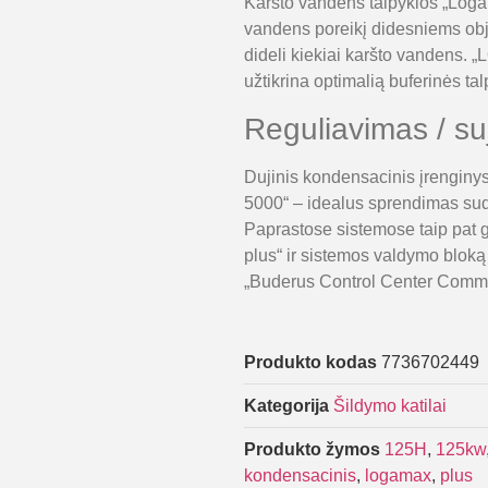
Karšto vandens talpyklos „Log
vandens poreikį didesniems obj
dideli kiekiai karšto vandens. 
užtikrina optimalią buferinės ta
Reguliavimas / s
Dujinis kondensacinis įrenginy
5000“ – idealus sprendimas sud
Paprastose sistemose taip pat
plus“ ir sistemos valdymo blok
„Buderus Control Center Comme
Produkto kodas
7736702449
Kategorija
Šildymo katilai
Produkto žymos
125H
,
125kw
kondensacinis
,
logamax
,
plus