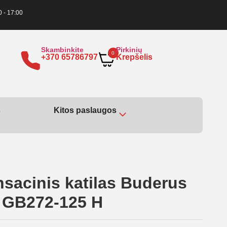
0 - 17:00
Skambinkite
Pirkinių
0
+370 65786797
Krepšelis
s
Kitos paslaugos
nsacinis katilas Buderus
 GB272-125 H