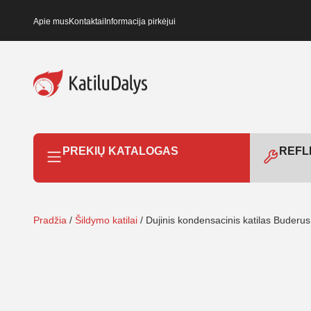
Apie mus
Kontaktai
Informacija pirkėjui
PREKIŲ KATALOGAS
REFLE
Pradžia
/
Šildymo katilai
/ Dujinis kondensacinis katilas Bude