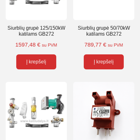
Siurblių grupė 125/150kW
Siurblių grupė 50/70kW
katilams GB272
katilams GB272
1597,48
€
789,77
€
su PVM
su PVM
Į krepšelį
Į krepšelį