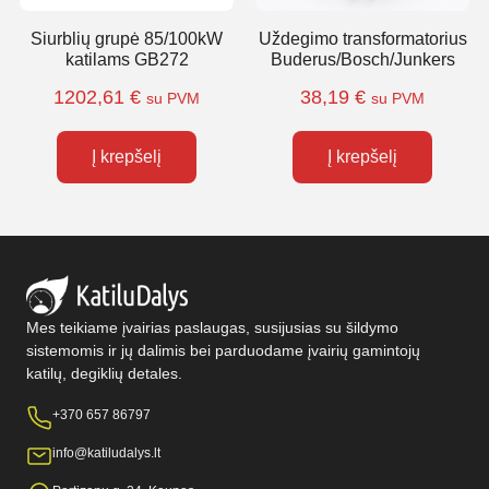
Siurblių grupė 85/100kW
Uždegimo transformatorius
katilams GB272
Buderus/Bosch/Junkers
1202,61
€
38,19
€
su PVM
su PVM
Į krepšelį
Į krepšelį
Mes teikiame įvairias paslaugas, susijusias su šildymo
sistemomis ir jų dalimis bei parduodame įvairių gamintojų
katilų, degiklių detales.
+370 657 86797
info@katiludalys.lt