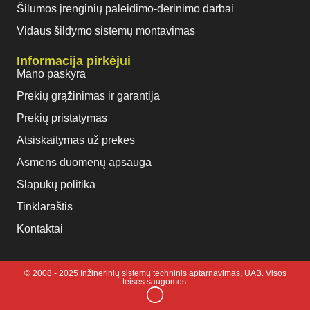
Šilumos įrenginių paleidimo-derinimo darbai
Vidaus šildymo sistemų montavimas
Informacija pirkėjui
Mano paskyra
Prekių grąžinimas ir garantija
Prekių pristatymas
Atsiskaitymas už prekes
Asmens duomenų apsauga
Slapukų politika
Tinklaraštis
Kontaktai
© 2008 - 2025 Inžinerinių sistemų techninis aptarnavimas, UAB. Visos
teisės saugomos.