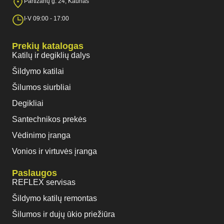
Partizanų g. 24, Kaunas
I-V 09:00 - 17:00
Prekių katalogas
Katilų ir degiklių dalys
Šildymo katilai
Šilumos siurbliai
Degikliai
Santechnikos prekės
Vėdinimo įranga
Vonios ir virtuvės įranga
Paslaugos
REFLEX servisas
Šildymo katilų remontas
Šilumos ir dujų ūkio priežiūra