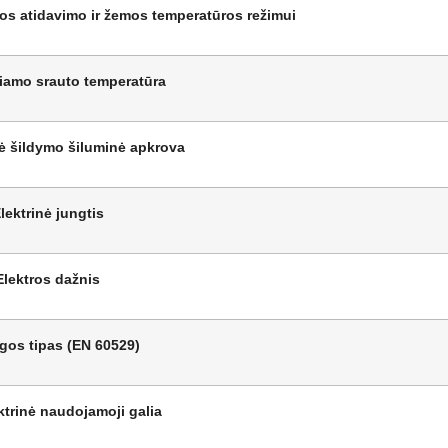
mos atidavimo ir žemos temperatūros režimui
kiamo srauto temperatūra
ė šildymo šiluminė apkrova
lektrinė jungtis
Elektros dažnis
os tipas (EN 60529)
ktrinė naudojamoji galia