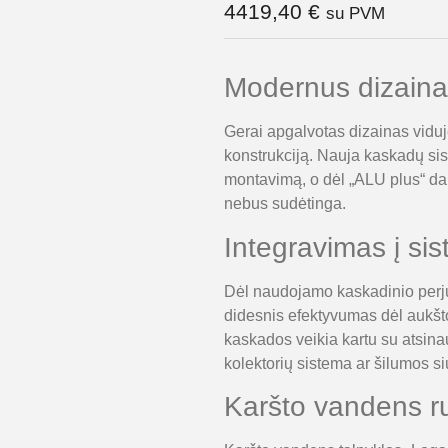
4419,40
€
su PVM
Modernus dizaina
Gerai apgalvotas dizainas viduje
konstrukciją. Nauja kaskadų sis
montavimą, o dėl „ALU plus“ dan
nebus sudėtinga.
Integravimas į si
Dėl naudojamo kaskadinio perjun
didesnis efektyvumas dėl aukšto
kaskados veikia kartu su atsinau
kolektorių sistema ar šilumos si
Karšto vandens r