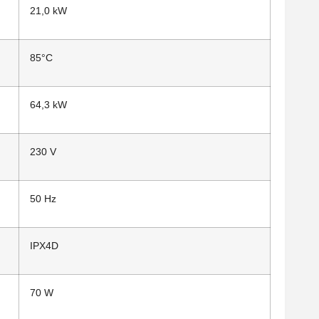
21,0 kW
85°C
64,3 kW
230 V
50 Hz
IPX4D
70 W