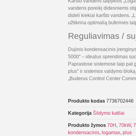
Karšto vandens talpyklos „Log
vandens poreikį didesniems obj
dideli kiekiai karšto vandens. 
užtikrina optimalią buferinės ta
Reguliavimas / s
Dujinis kondensacinis įrenginy
5000“ – idealus sprendimas sud
Paprastose sistemose taip pat
plus“ ir sistemos valdymo blok
„Buderus Control Center Comme
Produkto kodas
7736702446
Kategorija
Šildymo katilai
Produkto žymos
70H
,
70kW
,
7
kondensacinis
,
logamax
,
plus