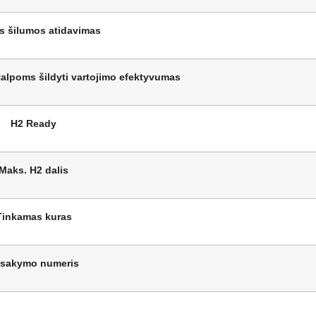
is šilumos atidavimas
talpoms šildyti vartojimo efektyvumas
H2 Ready
Maks. H2 dalis
Tinkamas kuras
sakymo numeris