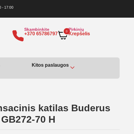
0 - 17:00
Skambinkite
Pirkinių
0
+370 65786797
Krepšelis
s
Kitos paslaugos
nsacinis katilas Buderus
 GB272-70 H