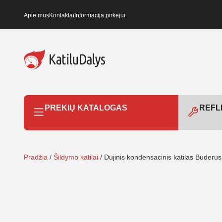
Apie mus
Kontaktai
Informacija pirkėjui
PREKIŲ KATALOGAS
REFLE
Pradžia
/
Šildymo katilai
/ Dujinis kondensacinis katilas Bude