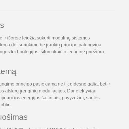
s
 ir išorėje leidžia sukurti modulinę sistemos
tema dėl surinkimo be įrankių principo palengvina
gos technologijos, šilumokaičio techninė priežiūra
stemą
gimo principo pasiekiama ne tik didesnė galia, bet ir
s atskirų įrenginių moduliacijos. Dar efektyviau
jinančios energijos šaltiniais, pavyzdžiui, saulės
urbliu.
uošimas