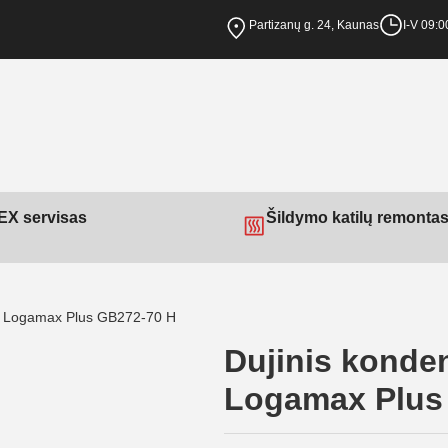
Partizanų g. 24, Kaunas
I-V 09:0
X servisas
Šildymo katilų remonta
rus Logamax Plus GB272-70 H
Dujinis konde
Logamax Plus