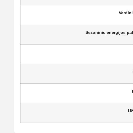
Vardin
Sezoninis energijos pa
Už