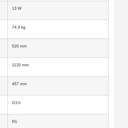
13 W
74,9 kg
520 mm
1120 mm
457 mm
G1½
R1