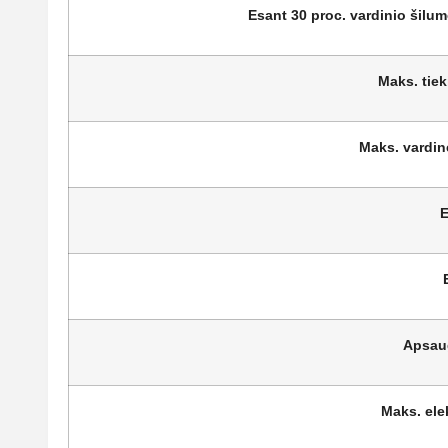
Esant 30 proc. vardinio šilu
Maks. tie
Maks. vardin
E
Apsaug
Maks. ele