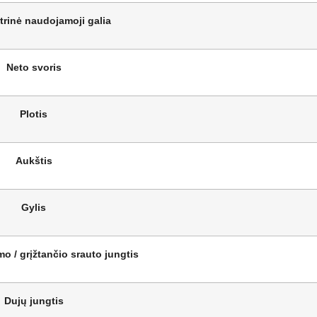
trinė naudojamoji galia
Neto svoris
Plotis
Aukštis
Gylis
mo / grįžtančio srauto jungtis
Dujų jungtis