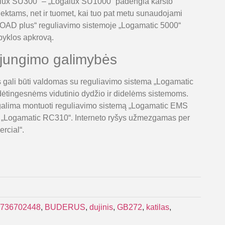
alux SU300“ – „Logalux SU1000“ padengia karšto
ektams, net ir tuomet, kai tuo pat metu sunaudojami
„LOAD plus“ reguliavimo sistemoje „Logamatic 5000“
lpyklos apkrovą.
ujungimo galimybės
s gali būti valdomas su reguliavimo sistema „Logamatic
ėtingesnėms vidutinio dydžio ir didelėms sistemoms.
 galima montuoti reguliavimo sistemą „Logamatic EMS
ą „Logamatic RC310“. Interneto ryšys užmezgamas per
rcial“.
736702448
,
BUDERUS
,
dujinis
,
GB272
,
katilas
,