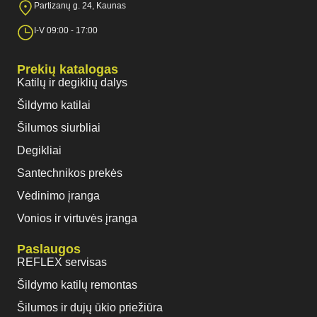
Partizanų g. 24, Kaunas
I-V 09:00 - 17:00
Prekių katalogas
Katilų ir degiklių dalys
Šildymo katilai
Šilumos siurbliai
Degikliai
Santechnikos prekės
Vėdinimo įranga
Vonios ir virtuvės įranga
Paslaugos
REFLEX servisas
Šildymo katilų remontas
Šilumos ir dujų ūkio priežiūra