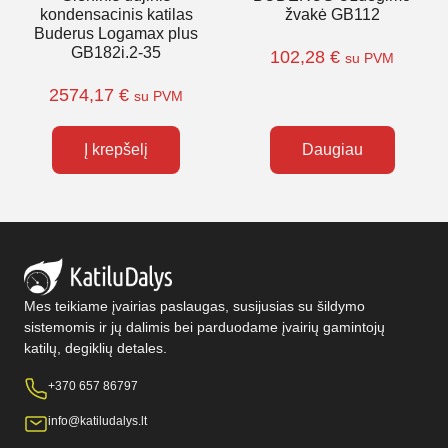
kondensacinis katilas
žvakė GB112
Buderus Logamax plus
GB182i.2-35
102,28
€
su PVM
2574,17
€
su PVM
Į krepšelį
Daugiau
Mes teikiame įvairias paslaugas, susijusias su šildymo
sistemomis ir jų dalimis bei parduodame įvairių gamintojų
katilų, degiklių detales.
+370 657 86797
info@katiludalys.lt