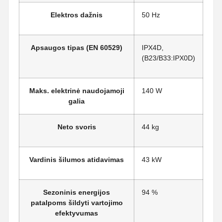
Elektros dažnis
50 Hz
Apsaugos tipas (EN 60529)
IPX4D,
(B23/B33:IPX0D)
Maks. elektrinė naudojamoji
140 W
galia
Neto svoris
44 kg
Vardinis šilumos atidavimas
43 kW
Sezoninis energijos
94 %
patalpoms šildyti vartojimo
efektyvumas