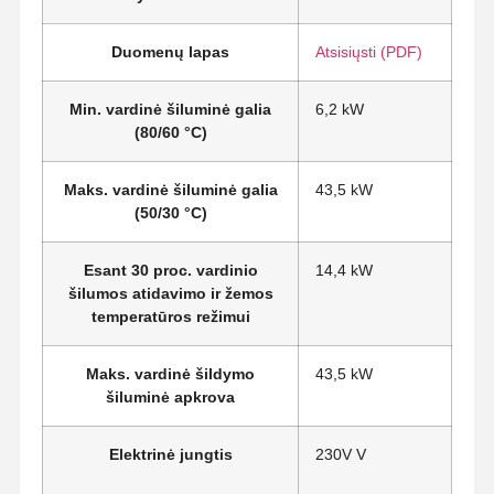
Duomenų lapas
Atsisiųsti (PDF)
Min. vardinė šiluminė galia
6,2 kW
(80/60 °C)
Maks. vardinė šiluminė galia
43,5 kW
(50/30 °C)
Esant 30 proc. vardinio
14,4 kW
šilumos atidavimo ir žemos
temperatūros režimui
Maks. vardinė šildymo
43,5 kW
šiluminė apkrova
Elektrinė jungtis
230V V