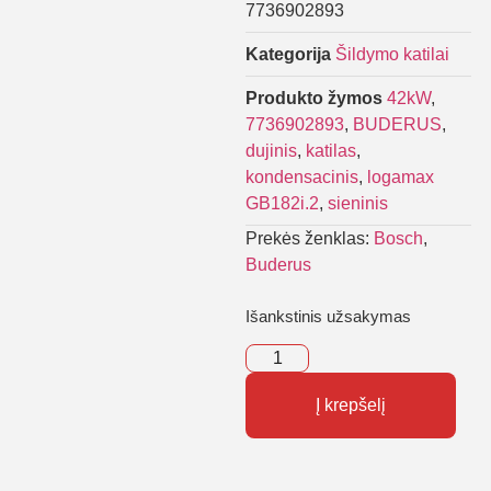
7736902893
Kategorija
Šildymo katilai
Produkto žymos
42kW
,
7736902893
,
BUDERUS
,
dujinis
,
katilas
,
kondensacinis
,
logamax
GB182i.2
,
sieninis
Prekės ženklas:
Bosch
,
Buderus
Išankstinis užsakymas
Į krepšelį