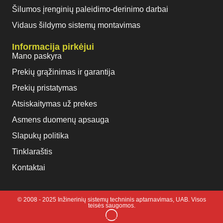
Šilumos įrenginių paleidimo-derinimo darbai
Vidaus šildymo sistemų montavimas
Informacija pirkėjui
Mano paskyra
Prekių grąžinimas ir garantija
Prekių pristatymas
Atsiskaitymas už prekes
Asmens duomenų apsauga
Slapukų politika
Tinklaraštis
Kontaktai
© 2008 - 2025 Inžinerinių sistemų techninis aptarnavimas, UAB. Visos
teisės saugomos.