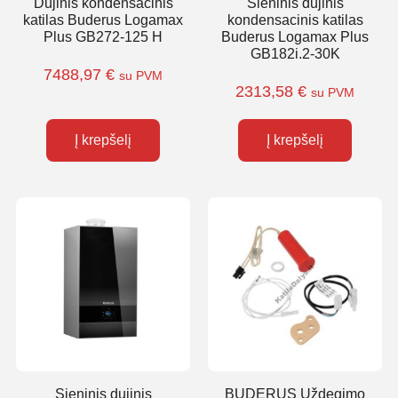
Dujinis kondensacinis
Sieninis dujinis
katilas Buderus Logamax
kondensacinis katilas
Plus GB272-125 H
Buderus Logamax Plus
GB182i.2-30K
7488,97
€
su PVM
2313,58
€
su PVM
Į krepšelį
Į krepšelį
Sieninis dujinis
BUDERUS Uždegimo