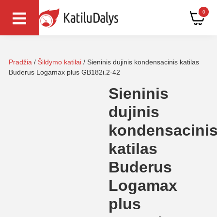
0
Pradžia
/
Šildymo katilai
/ Sieninis dujinis kondensacinis katilas
Buderus Logamax plus GB182i.2-42
Sieninis
dujinis
kondensacini
katilas
Buderus
Logamax
plus