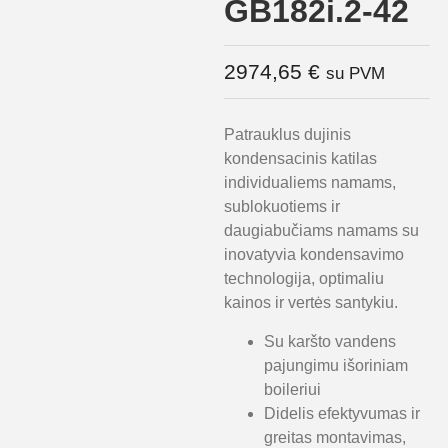
GB182i.2-42
2974,65
€
su PVM
Patrauklus dujinis
kondensacinis katilas
individualiems namams,
sublokuotiems ir
daugiabučiams namams su
inovatyvia kondensavimo
technologija, optimaliu
kainos ir vertės santykiu.
Su karšto vandens
pajungimu išoriniam
boileriui
Didelis efektyvumas ir
greitas montavimas,