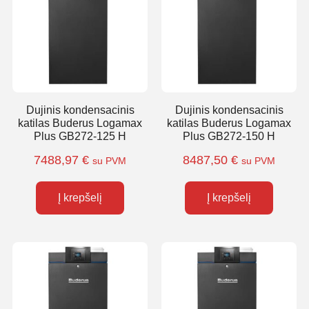
Dujinis kondensacinis
Dujinis kondensacinis
katilas Buderus Logamax
katilas Buderus Logamax
Plus GB272-125 H
Plus GB272-150 H
7488,97
€
8487,50
€
su PVM
su PVM
Į krepšelį
Į krepšelį