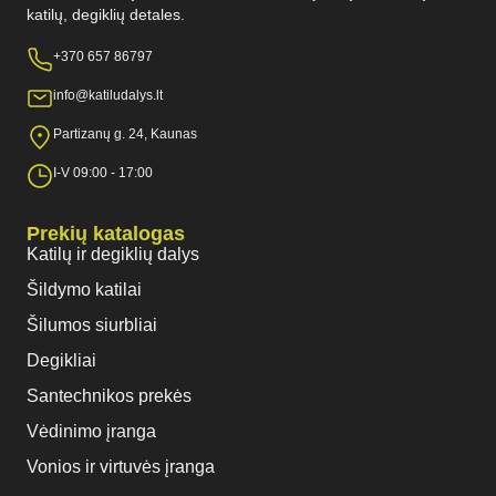
katilų, degiklių detales.
+370 657 86797
info@katiludalys.lt
Partizanų g. 24, Kaunas
I-V 09:00 - 17:00
Prekių katalogas
Katilų ir degiklių dalys
Šildymo katilai
Šilumos siurbliai
Degikliai
Santechnikos prekės
Vėdinimo įranga
Vonios ir virtuvės įranga