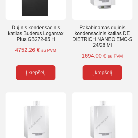
Dujinis kondensacinis
Pakabinamas dujinis
katilas Buderus Logamax
kondensacinis katilas DE
Plus GB272-85 H
DIETRICH NANEO EMC-S
24/28 MI
4752,26
€
su PVM
1694,00
€
su PVM
Į krepšelį
Į krepšelį