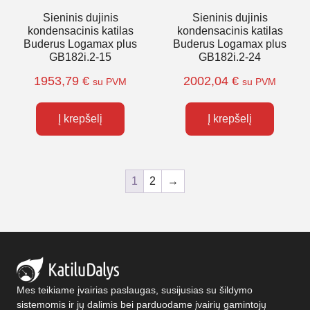
Sieninis dujinis
Sieninis dujinis
kondensacinis katilas
kondensacinis katilas
Buderus Logamax plus
Buderus Logamax plus
GB182i.2-15
GB182i.2-24
1953,79
€
2002,04
€
su PVM
su PVM
Į krepšelį
Į krepšelį
1
2
→
Mes teikiame įvairias paslaugas, susijusias su šildymo
sistemomis ir jų dalimis bei parduodame įvairių gamintojų