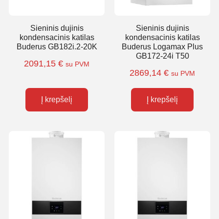
Sieninis dujinis
Sieninis dujinis
kondensacinis katilas
kondensacinis katilas
Buderus GB182i.2-20K
Buderus Logamax Plus
GB172-24i T50
2091,15
€
su PVM
2869,14
€
su PVM
Į krepšelį
Į krepšelį