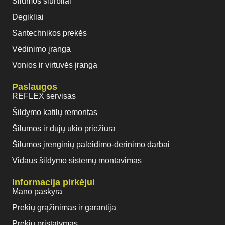
Šilumos siurbliai
Degikliai
Santechnikos prekės
Vėdinimo įranga
Vonios ir virtuvės įranga
Paslaugos
REFLEX servisas
Šildymo katilų remontas
Šilumos ir dujų ūkio priežiūra
Šilumos įrenginių paleidimo-derinimo darbai
Vidaus šildymo sistemų montavimas
Informacija pirkėjui
Mano paskyra
Prekių grąžinimas ir garantija
Prekių pristatymas