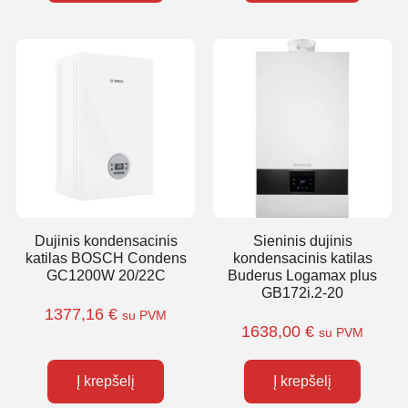
Dujinis kondensacinis
Sieninis dujinis
katilas BOSCH Condens
kondensacinis katilas
GC1200W 20/22C
Buderus Logamax plus
GB172i.2-20
1377,16
€
su PVM
1638,00
€
su PVM
Į krepšelį
Į krepšelį