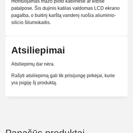
montuojamas mažo ploto katilinėse ar kitose
patalpose. Šis dujinis katilas valdomas LCD ekrano
pagalba, o buitinį karštą vandenį ruošia aliuminio-
silicio šilumokaitis.
Atsiliepimai
Atsiliepimų dar nėra.
Rašyti atsiliepimą gali tik prisijungę pirkėjai, kurie
yra įsigiję šį produktą.
Panašūs produktai