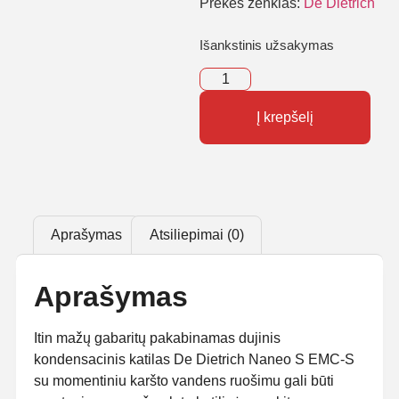
Prekės ženklas:
De Dietrich
Išankstinis užsakymas
Į krepšelį
Aprašymas
Atsiliepimai (0)
Aprašymas
Itin mažų gabaritų pakabinamas dujinis
kondensacinis katilas De Dietrich Naneo S EMC-S
su momentiniu karšto vandens ruošimu gali būti