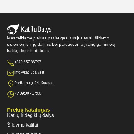
Mes teikiame įvairias paslaugas, susijusias su šildymo
sistemomis ir jų dalimis bei parduodame įvairių gamintojų
katilų, degiklių detales.
+370 657 86797
info@katiludalys.lt
Partizanų g. 24, Kaunas
I-V 09:00 - 17:00
Prekių katalogas
Katilų ir degiklių dalys
Šildymo katilai