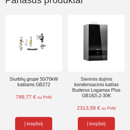
Siurblių grupė 50/70kW
Sieninis dujinis
katilams GB272
kondensacinis katilas
Buderus Logamax Plus
GB182i.2-30K
789,77
€
su PVM
2313,58
€
su PVM
Į krepšelį
Į krepšelį