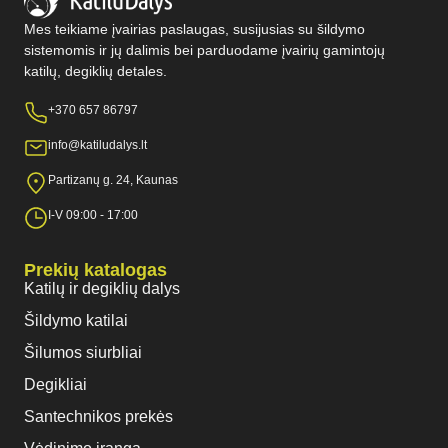
Mes teikiame įvairias paslaugas, susijusias su šildymo
sistemomis ir jų dalimis bei parduodame įvairių gamintojų
katilų, degiklių detales.
+370 657 86797
info@katiludalys.lt
Partizanų g. 24, Kaunas
I-V 09:00 - 17:00
Prekių katalogas
Katilų ir degiklių dalys
Šildymo katilai
Šilumos siurbliai
Degikliai
Santechnikos prekės