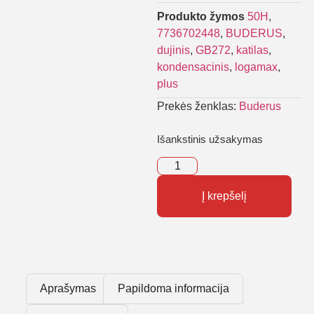
Produkto žymos
50H
,
7736702448
,
BUDERUS
,
dujinis
,
GB272
,
katilas
,
kondensacinis
,
logamax
,
plus
Prekės ženklas:
Buderus
Išankstinis užsakymas
Į krepšelį
Aprašymas
Papildoma informacija