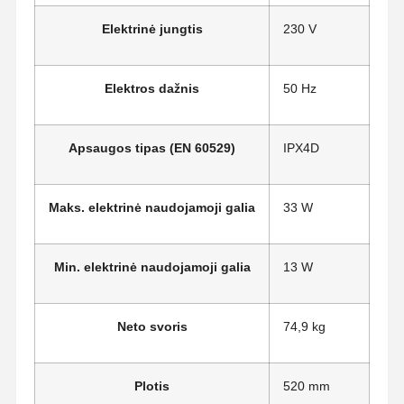
Elektrinė jungtis
230 V
Elektros dažnis
50 Hz
Apsaugos tipas (EN 60529)
IPX4D
Maks. elektrinė naudojamoji galia
33 W
Min. elektrinė naudojamoji galia
13 W
Neto svoris
74,9 kg
Plotis
520 mm