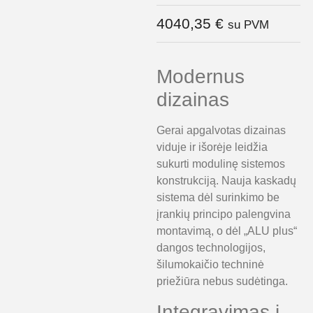
4040,35
€
su PVM
Modernus
dizainas
Gerai apgalvotas dizainas
viduje ir išorėje leidžia
sukurti modulinę sistemos
konstrukciją. Nauja kaskadų
sistema dėl surinkimo be
įrankių principo palengvina
montavimą, o dėl „ALU plus“
dangos technologijos,
šilumokaičio techninė
priežiūra nebus sudėtinga.
Integravimas į