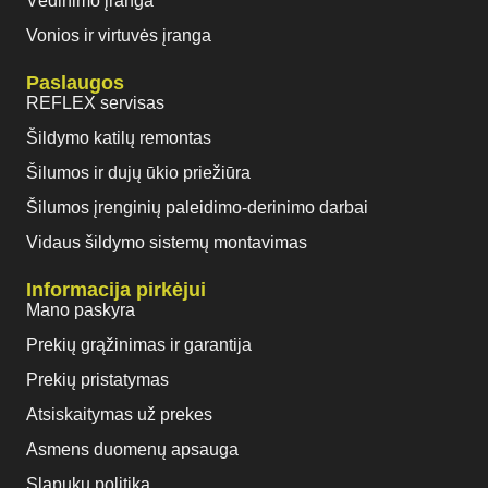
Vėdinimo įranga
Vonios ir virtuvės įranga
Paslaugos
REFLEX servisas
Šildymo katilų remontas
Šilumos ir dujų ūkio priežiūra
Šilumos įrenginių paleidimo-derinimo darbai
Vidaus šildymo sistemų montavimas
Informacija pirkėjui
Mano paskyra
Prekių grąžinimas ir garantija
Prekių pristatymas
Atsiskaitymas už prekes
Asmens duomenų apsauga
Slapukų politika