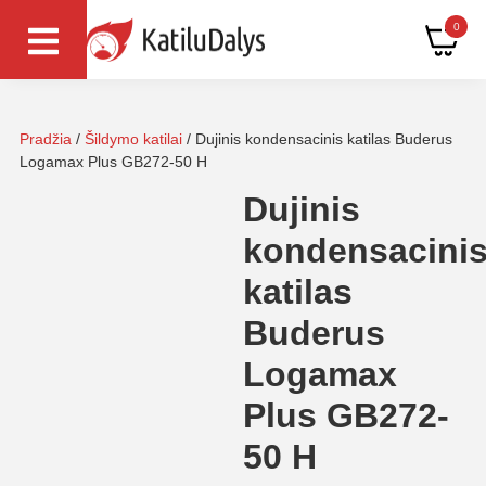
0
Pradžia
/
Šildymo katilai
/ Dujinis kondensacinis katilas Buderus
Logamax Plus GB272-50 H
Dujinis
kondensacini
katilas
Buderus
Logamax
Plus GB272-
50 H