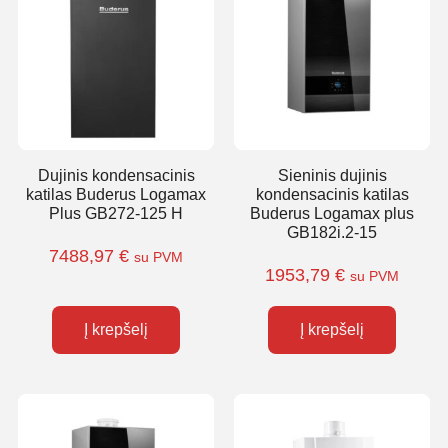
Dujinis kondensacinis
Sieninis dujinis
katilas Buderus Logamax
kondensacinis katilas
Plus GB272-125 H
Buderus Logamax plus
GB182i.2-15
7488,97
€
su PVM
1953,79
€
su PVM
Į krepšelį
Į krepšelį