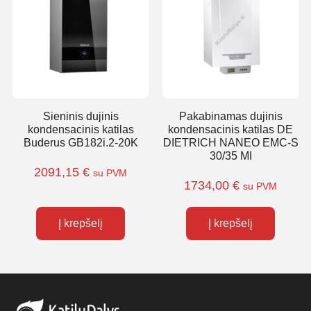
Sieninis dujinis
Pakabinamas dujinis
kondensacinis katilas
kondensacinis katilas DE
Buderus GB182i.2-20K
DIETRICH NANEO EMC-S
30/35 MI
2091,15
€
su PVM
1734,00
€
su PVM
Į krepšelį
Į krepšelį