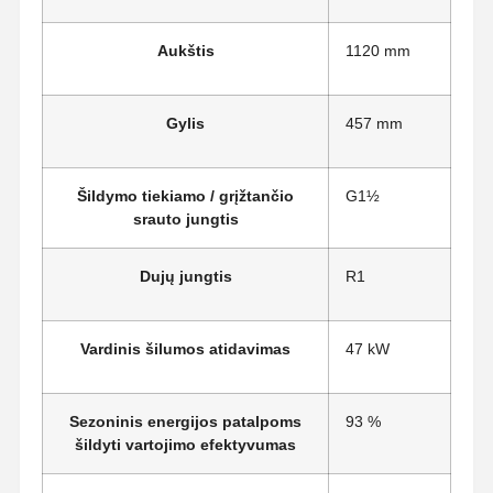
Aukštis
1120 mm
Gylis
457 mm
Šildymo tiekiamo / grįžtančio
G1½
srauto jungtis
Dujų jungtis
R1
Vardinis šilumos atidavimas
47 kW
Sezoninis energijos patalpoms
93 %
šildyti vartojimo efektyvumas